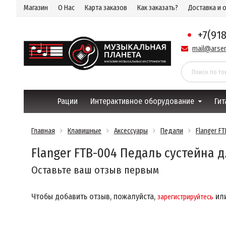
Магазин
О Нас
Карта заказов
Как заказать?
Доставка и 
+7(91
mail@arsen
Рации
Интерактивное оборудование
Гит
Главная
Клавишные
Аксессуары
Педали
Flanger F
Flanger FTB-004 Педаль сустейна 
Оставьте ваш отзыв первым
Чтобы добавить отзыв, пожалуйста,
ил
зарегистрируйтесь