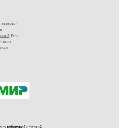
сональные
 в
тикой
. Если
у своих
одимо
ется публичной офертой,