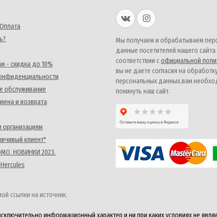
 Оплата
ь?
Мы получаем и обрабатываем пер
данные посетителей нашего сайта
соответствии с
официальной поли
м - скидка до 10%
вы не даете согласия на обработк
конфиденциальности
персональных данных,вам необх
е обслуживание
покинуть наш сайт.
мена и возврата
 организациям
ывчивый клиент"
MO. НОВИНКИ 2023.
 Hercules
ой ссылки на источник.
исключительно информационный характер и ни при каких условиях не явля