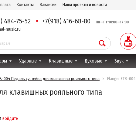
оплата
Контакты
Вакансии
Наши проекты и новости
8) 484-75-52
+7(918) 416-68-80
Пн—Пт 10:00—17:00
al-music.ru
ары
Ударные
Клавишные
Духовые
Звук
TB-004 Педаль сустейна для клавишных рояльного типа
Flanger FTB-00
для клавишных рояльного типа
и
войдите