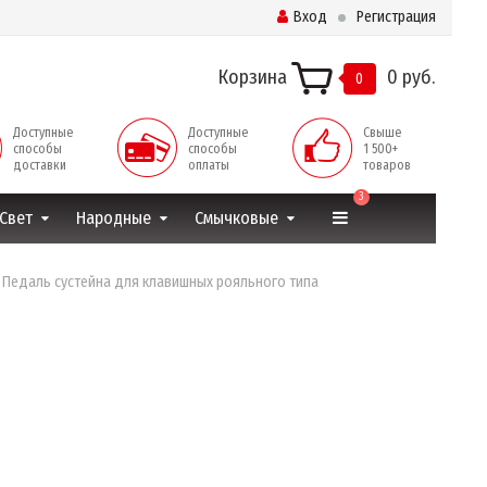
Вход
Регистрация
Корзина
0 руб.
0
Доступные
Доступные
Свыше
способы
способы
1 500+
доставки
оплаты
товаров
3
Свет
Народные
Смычковые
4 Педаль сустейна для клавишных рояльного типа