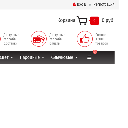
Вход
Регистрация
Корзина
0 руб.
0
Доступные
Доступные
Свыше
способы
способы
1 500+
доставки
оплаты
товаров
3
Свет
Народные
Смычковые