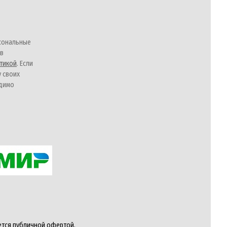
сональные
 в
тикой
. Если
у своих
одимо
ется публичной офертой,