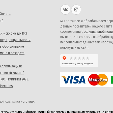
 Оплата
ь?
Мы получаем и обрабатываем пер
данные посетителей нашего сайта
соответствии с
официальной поли
м - скидка до 10%
вы не даете согласия на обработк
конфиденциальности
персональных данных,вам необх
е обслуживание
покинуть наш сайт.
мена и возврата
 организациям
ывчивый клиент"
MO. НОВИНКИ 2023.
 Hercules
ой ссылки на источник.
исключительно информационный характер и ни при каких условиях не явля