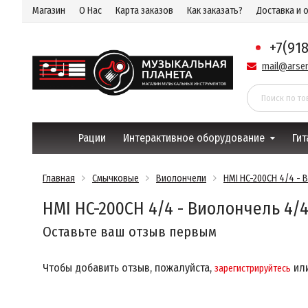
Магазин
О Нас
Карта заказов
Как заказать?
Доставка и 
+7(91
mail@arsen
Рации
Интерактивное оборудование
Гит
Главная
Смычковые
Виолончели
HMI HC-200CH 4/4 - 
HMI HC-200CH 4/4 - Виолончель 4/
Оставьте ваш отзыв первым
Чтобы добавить отзыв, пожалуйста,
ил
зарегистрируйтесь