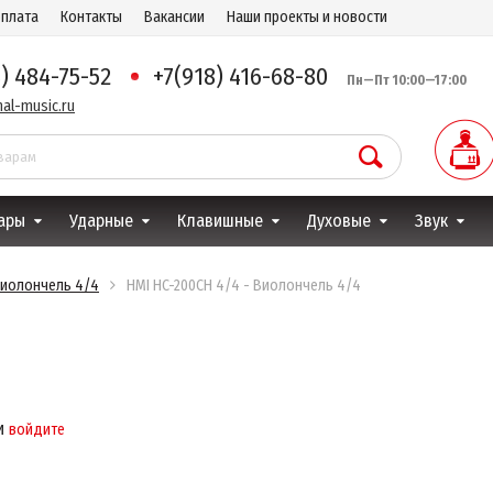
оплата
Контакты
Вакансии
Наши проекты и новости
8) 484-75-52
+7(918) 416-68-80
Пн—Пт 10:00—17:00
al-music.ru
ары
Ударные
Клавишные
Духовые
Звук
Виолончель 4/4
HMI HC-200CH 4/4 - Виолончель 4/4
4
и
войдите