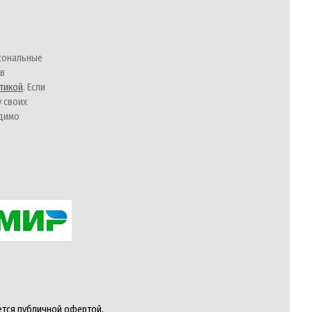
сональные
 в
тикой
. Если
у своих
одимо
ется публичной офертой,