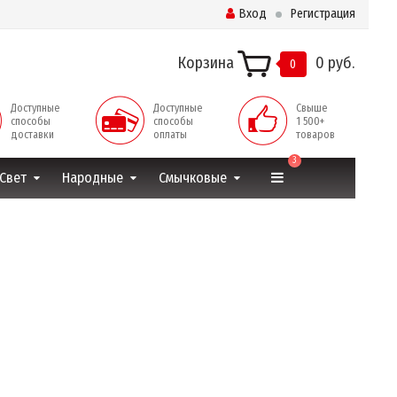
Вход
Регистрация
Корзина
0 руб.
0
Доступные
Доступные
Свыше
способы
способы
1 500+
доставки
оплаты
товаров
3
Свет
Народные
Смычковые