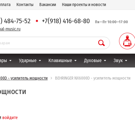
оплата
Контакты
Вакансии
Наши проекты и новости
8) 484-75-52
+7(918) 416-68-80
Пн—Пт 10:00—17:00
al-music.ru
ары
Ударные
Клавишные
Духовые
Звук
000D - усилитель мощности
BEHRINGER NX6000D - усилитель мощности
ощности
и
войдите