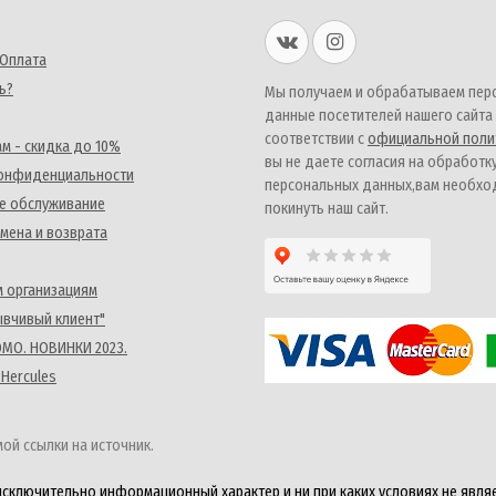
 Оплата
ь?
Мы получаем и обрабатываем пер
данные посетителей нашего сайта
соответствии с
официальной поли
м - скидка до 10%
вы не даете согласия на обработк
конфиденциальности
персональных данных,вам необх
е обслуживание
покинуть наш сайт.
мена и возврата
 организациям
ывчивый клиент"
MO. НОВИНКИ 2023.
 Hercules
ой ссылки на источник.
исключительно информационный характер и ни при каких условиях не явля