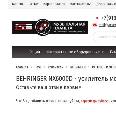
Магазин
О Нас
Карта заказов
Как заказать?
Доставка и 
+7(91
mail@arsen
Рации
Интерактивное оборудование
Гит
Главная
Звук
Усилители
BEHRINGER
BEHRINGER NX6
BEHRINGER NX6000D - усилитель м
Оставьте ваш отзыв первым
Чтобы добавить отзыв, пожалуйста,
ил
зарегистрируйтесь