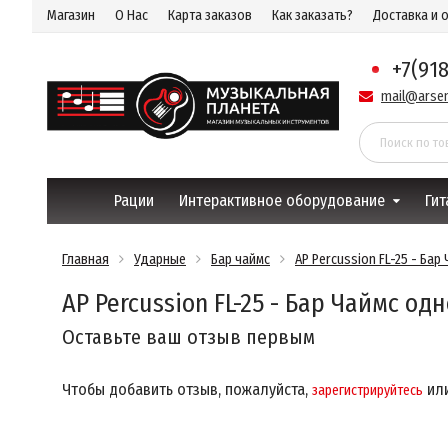
Магазин
О Нас
Карта заказов
Как заказать?
Доставка и 
+7(91
mail@arsen
Рации
Интерактивное оборудование
Гит
Главная
Ударные
Бар чаймс
AP Percussion FL-25 - Ба
AP Percussion FL-25 - Бар Чаймс о
Оставьте ваш отзыв первым
Чтобы добавить отзыв, пожалуйста,
ил
зарегистрируйтесь