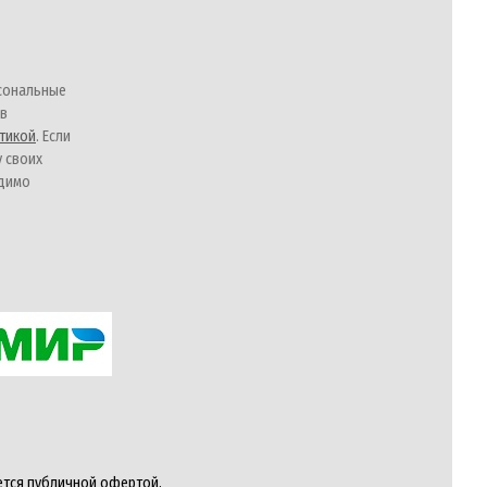
сональные
 в
тикой
. Если
у своих
одимо
ется публичной офертой,