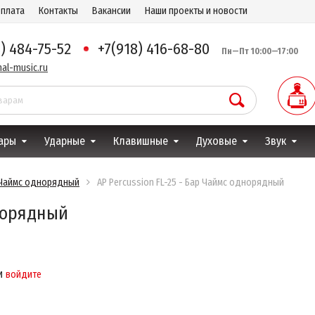
оплата
Контакты
Вакансии
Наши проекты и новости
8) 484-75-52
+7(918) 416-68-80
Пн—Пт 10:00—17:00
al-music.ru
ары
Ударные
Клавишные
Духовые
Звук
р Чаймс однорядный
AP Percussion FL-25 - Бар Чаймс однорядный
днорядный
и
войдите