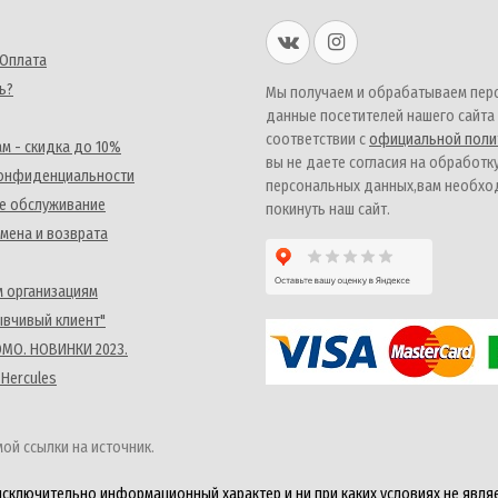
 Оплата
ь?
Мы получаем и обрабатываем пер
данные посетителей нашего сайта
соответствии с
официальной поли
м - скидка до 10%
вы не даете согласия на обработк
конфиденциальности
персональных данных,вам необх
е обслуживание
покинуть наш сайт.
мена и возврата
 организациям
ывчивый клиент"
MO. НОВИНКИ 2023.
 Hercules
ой ссылки на источник.
исключительно информационный характер и ни при каких условиях не явля