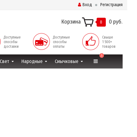
Вход
Регистрация
Корзина
0 руб.
0
Доступные
Доступные
Свыше
способы
способы
1 500+
доставки
оплаты
товаров
3
Свет
Народные
Смычковые