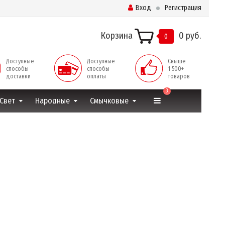
Вход
Регистрация
Корзина
0 руб.
0
Доступные
Доступные
Свыше
способы
способы
1 500+
доставки
оплаты
товаров
3
Свет
Народные
Смычковые