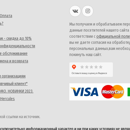
 Оплата
ь?
Мы получаем и обрабатываем пер
данные посетителей нашего сайта
соответствии с
официальной поли
м - скидка до 10%
вы не даете согласия на обработк
конфиденциальности
персональных данных,вам необх
е обслуживание
покинуть наш сайт.
мена и возврата
 организациям
ывчивый клиент"
MO. НОВИНКИ 2023.
 Hercules
ой ссылки на источник.
исключительно информационный характер и ни при каких условиях не явля