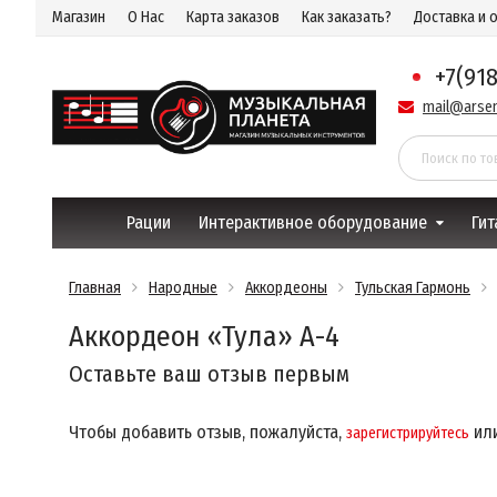
Магазин
О Нас
Карта заказов
Как заказать?
Доставка и 
+7(91
mail@arsen
Рации
Интерактивное оборудование
Гит
Главная
Народные
Аккордеоны
Тульская Гармонь
Аккордеон «Тула» А-4
Оставьте ваш отзыв первым
Чтобы добавить отзыв, пожалуйста,
ил
зарегистрируйтесь