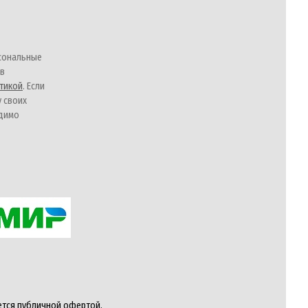
сональные
 в
тикой
. Если
у своих
одимо
ется публичной офертой,