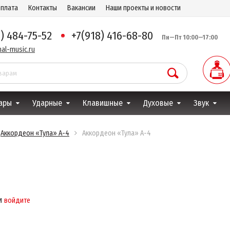
оплата
Контакты
Вакансии
Наши проекты и новости
8) 484-75-52
+7(918) 416-68-80
Пн—Пт 10:00—17:00
al-music.ru
ары
Ударные
Клавишные
Духовые
Звук
Аккордеон «Тула» А-4
Аккордеон «Тула» А-4
и
войдите