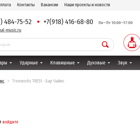
оплата
Контакты
Вакансии
Наши проекты и новости
8) 484-75-52
+7(918) 416-68-80
Пн—Пт 10:00—17:00
al-music.ru
ары
Ударные
Клавишные
Духовые
Звук
ймс
Treeworks TRE51 - Бар Чаймс
и
войдите