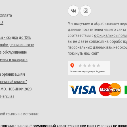
 Оплата
ь?
Мы получаем и обрабатываем пер
данные посетителей нашего сайта
соответствии с
официальной поли
м - скидка до 10%
вы не даете согласия на обработк
конфиденциальности
персональных данных,вам необх
е обслуживание
покинуть наш сайт.
мена и возврата
 организациям
ывчивый клиент"
MO. НОВИНКИ 2023.
 Hercules
ой ссылки на источник.
исключительно информационный характер и ни при каких условиях не явля