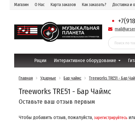
Магазин
О Нас
Карта заказов
Как заказать?
Доставка и 
+7(91
mail@arsen
Рации
Интерактивное оборудование
Гит
Главная
Ударные
Бар чаймс
Treeworks TRE51 - Бар Ча
Treeworks TRE51 - Бар Чаймс
Оставьте ваш отзыв первым
Чтобы добавить отзыв, пожалуйста,
ил
зарегистрируйтесь