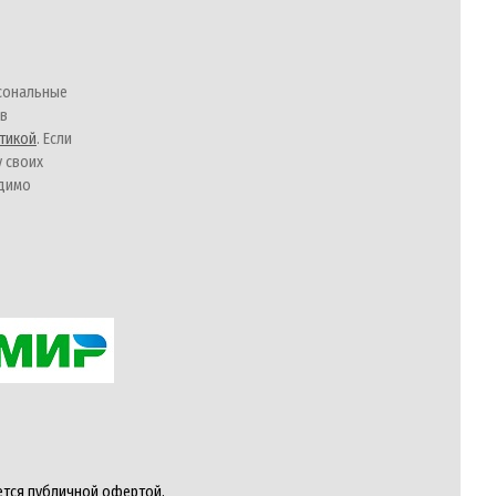
сональные
 в
тикой
. Если
у своих
одимо
ется публичной офертой,