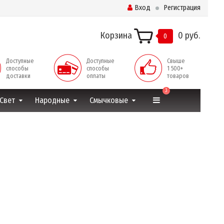
Вход
Регистрация
Корзина
0 руб.
0
Доступные
Доступные
Свыше
способы
способы
1 500+
доставки
оплаты
товаров
3
Свет
Народные
Смычковые