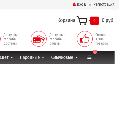
Вход
Регистрация
Корзина
0 руб.
0
Доступные
Доступные
Свыше
способы
способы
1 500+
доставки
оплаты
товаров
3
Свет
Народные
Смычковые