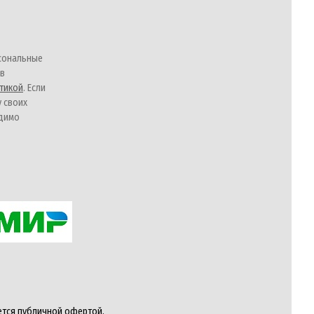
сональные
 в
тикой
. Если
у своих
одимо
ется публичной офертой,