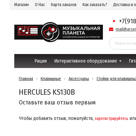
Магазин
О Нас
Карта заказов
Как заказать?
Доставка и 
+7(91
mail@arsen
Рации
Интерактивное оборудование
Гит
Главная
Клавишные
Аксессуары
Стойки для клавишны
HERCULES KS130B
Оставьте ваш отзыв первым
Чтобы добавить отзыв, пожалуйста,
ил
зарегистрируйтесь