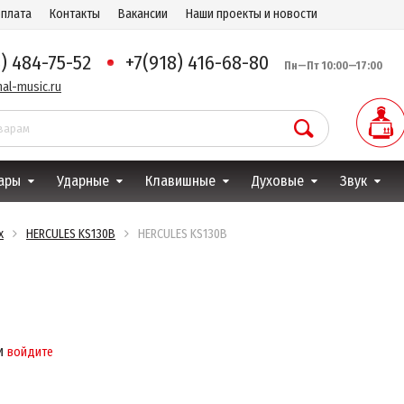
оплата
Контакты
Вакансии
Наши проекты и новости
8) 484-75-52
+7(918) 416-68-80
Пн—Пт 10:00—17:00
al-music.ru
ары
Ударные
Клавишные
Духовые
Звук
х
HERCULES KS130B
HERCULES KS130B
и
войдите