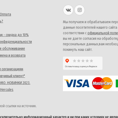
 Оплата
ь?
Мы получаем и обрабатываем пер
данные посетителей нашего сайта
соответствии с
официальной поли
м - скидка до 10%
вы не даете согласия на обработк
конфиденциальности
персональных данных,вам необх
е обслуживание
покинуть наш сайт.
мена и возврата
 организациям
ывчивый клиент"
MO. НОВИНКИ 2023.
 Hercules
ой ссылки на источник.
исключительно информационный характер и ни при каких условиях не явля