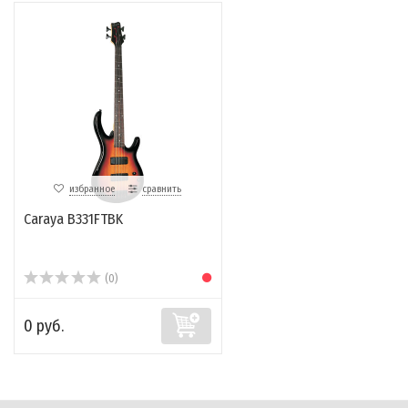
избранное
сравнить
Caraya B331FTBK
(0)
0 руб.