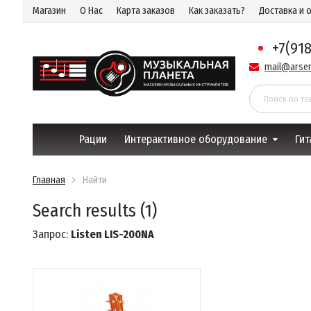
Магазин
О Нас
Карта заказов
Как заказать?
Доставка и 
+7(91
mail@arsen
Рации
Интерактивное оборудование
Гит
Главная
Найти
Search results (1)
Запрос:
Listen LIS-200NA