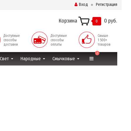
Вход
Регистрация
Корзина
0 руб.
0
Доступные
Доступные
Свыше
способы
способы
1 500+
доставки
оплаты
товаров
3
Свет
Народные
Смычковые