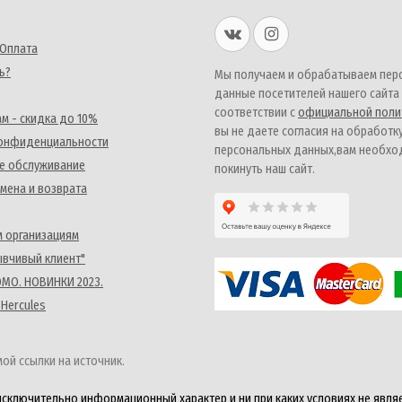
 Оплата
ь?
Мы получаем и обрабатываем пер
данные посетителей нашего сайта
соответствии с
официальной поли
м - скидка до 10%
вы не даете согласия на обработк
конфиденциальности
персональных данных,вам необх
е обслуживание
покинуть наш сайт.
мена и возврата
 организациям
ывчивый клиент"
MO. НОВИНКИ 2023.
 Hercules
ой ссылки на источник.
исключительно информационный характер и ни при каких условиях не явля