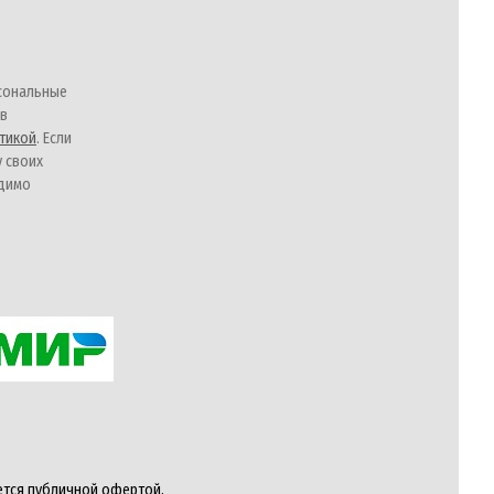
сональные
 в
тикой
. Если
у своих
одимо
ется публичной офертой,