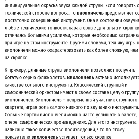
индивидуальная окраска звука каждой струны. Если говорить 
технической стороне вопроса, то
виолончель
представляет с
достаточно совершенный инструмент. Она в состоянии озвучи
любые технические тонкости, характерные для альта и скрипки
отличаясь большими усилиями, которые необходимо затрачив
при игре на этом инструменте. Другими словами, технику игры 
виолончели можно охарактеризовать как более сложную, чем
на скрипке.
К примеру, длинные струны виолончели позволяют получить
богатую серию флажолетов.
Виолончель
активно используетс
качестве сольного инструмента. Классический струнный и
симфонический оркестры имеют в своем составе целую группу
виолончелей. Виолончель – непременный участник струнного
квартета, играя роль самого низкого по звучанию инструмента.
Сольные партии виолончели можно часто услышать в балете,
опере, симфонических произведениях. Для этого инструмента
написано такое количество произведений, что по этому
показателю
виолончель
уступает только скрипке.