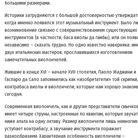
большими размерами.
Историки затрудняются с большой достоверностью утверждат
когда именно появился этот музыкальный инструмент. Было ли
возникновение связано с совершенствованием существующих
инструментов (в частности, баса виолы да гамбы), или он поя
независимо – сказать трудно. Но одно известно наверняка: им
двух итальянских мастеров, прославившихся изготовлением
замечательных виолончелей.
Жившие в конце XVI – начале XVII столетия, Паоло Маджини и
Гаспаро да Сало запомнились как «изобретатели» той скрипки,
контрабаса виолы и виолончели, которые нам хорошо знаком
сегодня.
Современная виолончель, как и другие представители смычко
имеет четыре струны, настроенные по квинтам, которые звучат
ниже альта на одну октаву. Размер виолончели лишь немногим
уступает контрабасу, а звучание инструмента поражает
разнообразием. Характерная особенность виолончели –