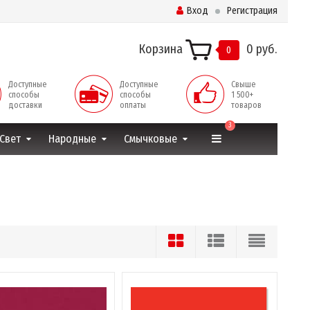
Вход
Регистрация
Корзина
0 руб.
0
Доступные
Доступные
Свыше
способы
способы
1 500+
доставки
оплаты
товаров
3
Свет
Народные
Смычковые