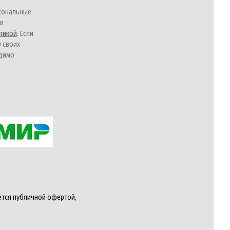
сональные
 в
тикой
. Если
у своих
одимо
ется публичной офертой,