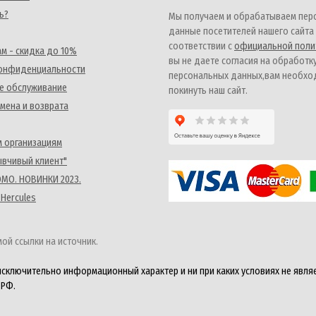
ь?
Мы получаем и обрабатываем пер
данные посетителей нашего сайта
соответствии с
официальной поли
м - скидка до 10%
вы не даете согласия на обработк
конфиденциальности
персональных данных,вам необх
е обслуживание
покинуть наш сайт.
мена и возврата
 организациям
ывчивый клиент"
MO. НОВИНКИ 2023.
 Hercules
ой ссылки на источник.
исключительно информационный характер и ни при каких условиях не явля
 РФ.