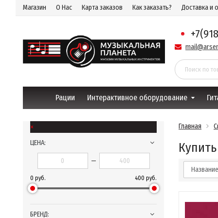
Магазин
О Нас
Карта заказов
Как заказать?
Доставка и 
+7(91
mail@arsen
Рации
Интерактивное оборудование
Гит
×
Главная
С
ЦЕНА:
Купить
—
Названи
0 руб.
400 руб.
БРЕНД: