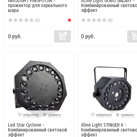
INVOLIGHT PINSPOT3W -
XLine Light GOBO GALAXY -
прожектор для зеркального
Комбинированный светов
шара
эффект
(0)
(0)
0 руб.
0 руб.
избранное
сравнить
избранное
сравнить
Led Star Cyclone -
Xline Light STINGER II -
Комбинированный световой
Комбинированный светов
эффект
эффект