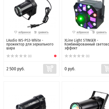
избранное
сравнить
избранное
сравнить
LAudio WS-PS3-White -
XLine Light STINGER -
прожектор для зеркального
Комбинированный светов
шара
эффект
(0)
(0)
2 500 руб.
0 руб.