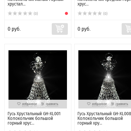
хрустал...
хрус...
(0)
(0)
0 руб.
0 руб.
избранное
сравнить
избранное
сравнить
Гусь Хрустальный GH-XL001
Гусь Хрустальный GH-XL00
Колокольчик большой
Колокольчик большой
горный хрус...
горный хру...