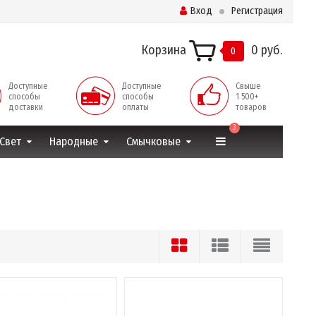
Вход
Регистрация
Корзина
0 руб.
0
Доступные
Доступные
Свыше
способы
способы
1 500+
доставки
оплаты
товаров
3
Свет
Народные
Смычковые