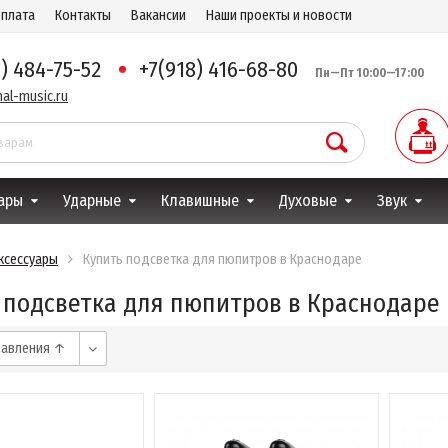
оплата
Контакты
Вакансии
Наши проекты и новости
8) 484-75-52
+7(918) 416-68-80
Пн—Пт 10:00—17:00
al-music.ru
ары
Ударные
Клавишные
Духовые
Звук
ксессуары
Купить подсветка для пюпитров в Краснодаре
 подсветка для пюпитров в Краснодаре
бавления ↑