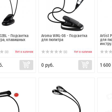
002BL - Подсветка
Aroma WML-08 - Подсветка
Artist 
ра, клавишных
для пюпитра
для пю
инстру..
Нет в наличии
Нет в наличии
(0)
(0)
б.
0 руб.
1 600