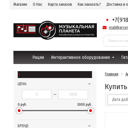
Магазин
О Нас
Карта заказов
Как заказать?
Доставка и 
+7(91
mail@arsen
Рации
Интерактивное оборудование
Гит
×
Главная
А
ЦЕНА:
Купить
—
Дата до
0 руб.
3000 руб.
БРЕНД: