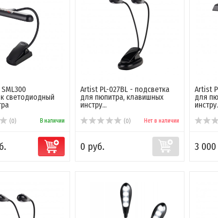
 SML300
Artist PL-027BL - подсветка
Artist 
ик светодиодный
для пюпитра, клавишных
для пю
тра
инстру...
инстру..
В наличии
Нет в наличии
(0)
(0)
б.
0 руб.
3 000