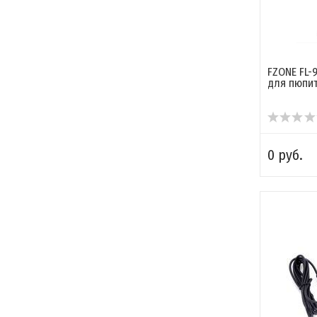
FZONE FL-
для пюпи
0 руб.