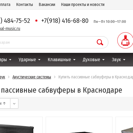
оплата
Контакты
Вакансии
Наши проекты и новости
8) 484-75-52
+7(918) 416-68-80
Пн—Пт 10:00—17:00
al-music.ru
ары
Ударные
Клавишные
Духовые
Звук
вук
Акустические системы
Купить пассивные сабвуферы в Краснода
 пассивные сабвуферы в Краснодаре
ии ↑