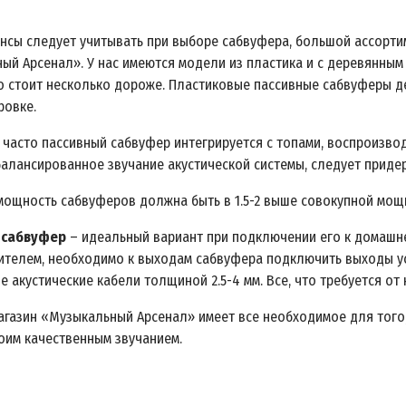
ансы следует учитывать при выборе сабвуфера, большой ассорти
ый Арсенал». У нас имеются модели из пластика и с деревянным
но стоит несколько дороже. Пластиковые пассивные сабвуферы де
ровке.
 часто пассивный сабвуфер интегрируется с топами, воспроизвод
балансированное звучание акустической системы, следует прид
мощность сабвуферов должна быть в 1.5-2 выше совокупной мощ
 сабвуфер
– идеальный вариант при подключении его к домашнем
ителем, необходимо к выходам сабвуфера подключить выходы у
е акустические кабели толщиной 2.5-
4 мм
. Все, что требуется о
агазин «Музыкальный Арсенал» имеет все необходимое для того
оим качественным звучанием.