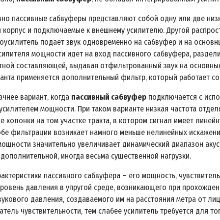
вно пассивные сабвуферы представляют собой одну или две низ
 корпус и подключаемые к внешнему усилителю. Другой распро
еоусилитель подает звук одновременно на сабвуфер и на основ
усилителя мощности идет на вход пассивного сабвуфера, раздел
тной составляющей, выдавая отфильтрованный звук на основные 
ианта применяется дополнительный фильтр, который работает со
ачнее вариант, когда
пассивный сабвуфер
подключается с испо
усилителем мощности. При таком варианте низкая частота отдел
е колонки на том участке тракта, в котором сигнал имеет линей
обе фильтрации возникает намного меньше нелинейных искажени
мощности значительно увеличивает динамический диапазон акус
 дополнительной, иногда весьма существенной нагрузки.
рактеристики пассивного сабвуфера – его мощность, чувствитель
уровень давления в упругой среде, возникающего при прохожден
вукового давления, создаваемого им на расстояния метра от лиц
атель чувствительности, тем слабее усилитель требуется для то