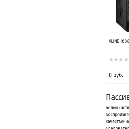
XLINE 188
0 руб.
Пасси
Большинств
воспроизве
качественно
Следовате