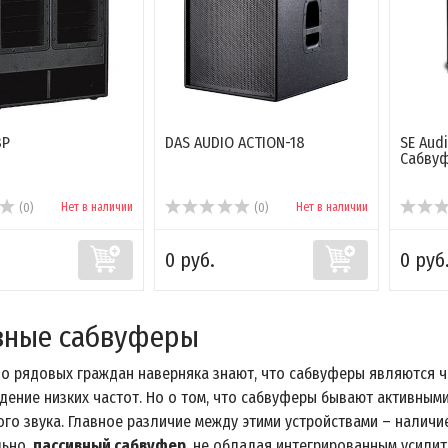
8P
DAS AUDIO ACTION-18
SE Aud
Cабвуф
Нет в наличии
Нет в наличии
(0)
(0)
0 руб.
0 руб
вные сабвуферы
о рядовых граждан наверняка знают, что сабвуферы являются ча
дение низких частот. Но о том, что сабвуферы бывают активным
го звука. Главное различие между этими устройствами – наличие
льно,
пассивный сабвуфер
, не обладая интегрированным усилит