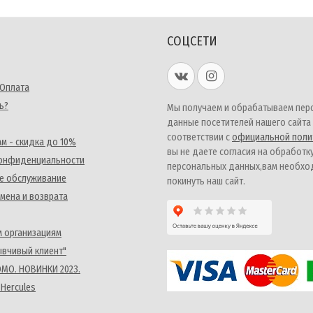
СОЦСЕТИ
 Оплата
ь?
Мы получаем и обрабатываем пер
данные посетителей нашего сайта
соответствии с
официальной поли
м - скидка до 10%
вы не даете согласия на обработк
конфиденциальности
персональных данных,вам необх
е обслуживание
покинуть наш сайт.
мена и возврата
 организациям
ывчивый клиент"
MO. НОВИНКИ 2023.
 Hercules