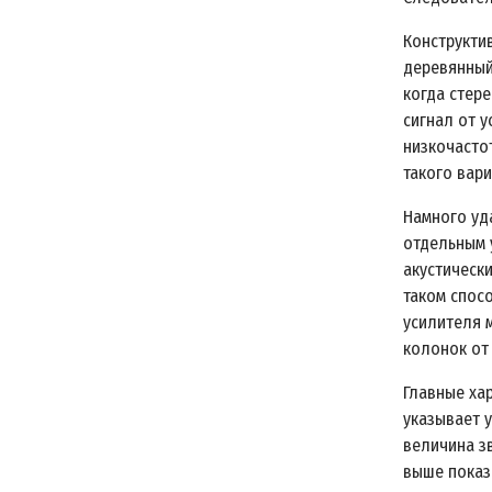
Конструкти
деревянный
когда стер
сигнал от 
низкочасто
такого вар
Намного уд
отдельным 
акустически
таком спос
усилителя 
колонок от
Главные ха
указывает 
величина з
выше показ