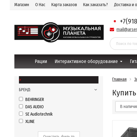
Магазин
О Нас
Карта заказов
Как заказать?
Доставка и 
+7(91
mail@arsen
Рации
Интерактивное оборудование
Гит
×
Главная
З
БРЕНД:
Купить
BEHRINGER
В налич
DAS AUDIO
SE Audiotechnik
XLINE
Очистить фильтр