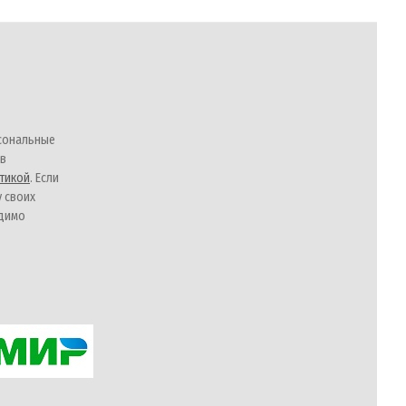
сональные
 в
тикой
. Если
у своих
одимо