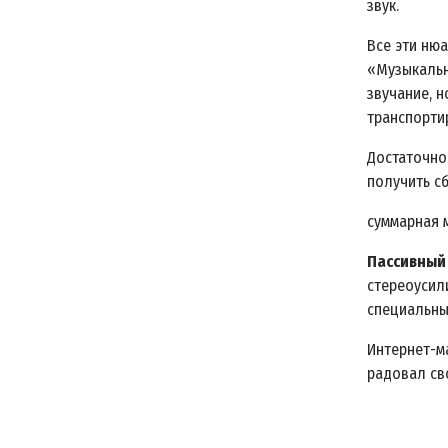
звук.
Все эти ню
«Музыкальн
звучание, 
транспорти
Достаточно
получить с
суммарная 
Пассивный
стереоусил
специальны
Интернет-м
радовал св