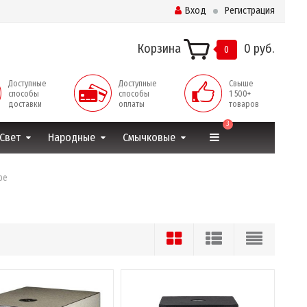
Вход
Регистрация
Корзина
0 руб.
0
Доступные
Доступные
Свыше
способы
способы
1 500+
доставки
оплаты
товаров
3
Свет
Народные
Смычковые
ре