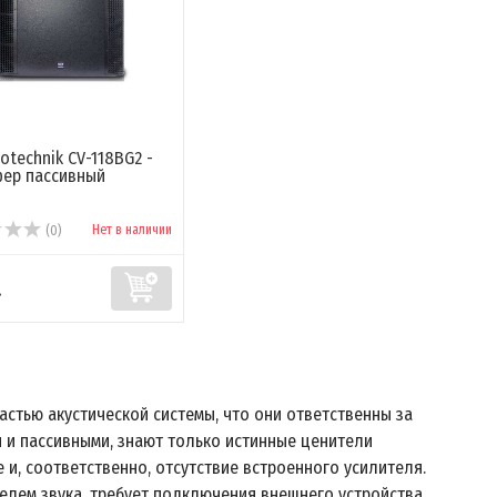
iotechnik CV-118BG2 -
ер пассивный
Нет в наличии
(0)
.
стью акустической системы, что они ответственны за
и и пассивными, знают только истинные ценители
 и, соответственно, отсутствие встроенного усилителя.
елем звука, требует подключения внешнего устройства.