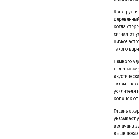
Конструкти
деревянный
когда стер
сигнал от 
низкочасто
такого вар
Намного уд
отдельным 
акустически
таком спос
усилителя 
колонок от
Главные ха
указывает 
величина з
выше показ