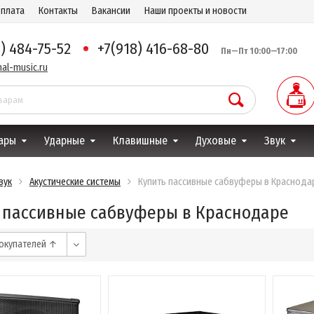
оплата
Контакты
Вакансии
Наши проекты и новости
8) 484-75-52
+7(918) 416-68-80
Пн—Пт 10:00—17:00
al-music.ru
ары
Ударные
Клавишные
Духовые
Звук
вук
Акустические системы
Купить пассивные сабвуферы в Краснода
 пассивные сабвуферы в Краснодаре
окупателей ↑