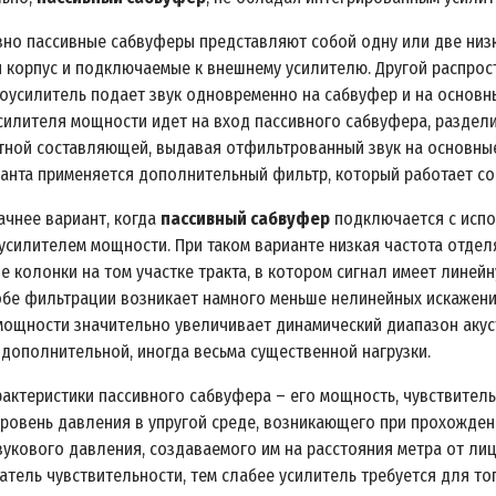
вно пассивные сабвуферы представляют собой одну или две низ
 корпус и подключаемые к внешнему усилителю. Другой распро
еоусилитель подает звук одновременно на сабвуфер и на основ
усилителя мощности идет на вход пассивного сабвуфера, раздел
тной составляющей, выдавая отфильтрованный звук на основные 
ианта применяется дополнительный фильтр, который работает со
ачнее вариант, когда
пассивный сабвуфер
подключается с испо
усилителем мощности. При таком варианте низкая частота отдел
е колонки на том участке тракта, в котором сигнал имеет линей
обе фильтрации возникает намного меньше нелинейных искажени
мощности значительно увеличивает динамический диапазон акус
 дополнительной, иногда весьма существенной нагрузки.
рактеристики пассивного сабвуфера – его мощность, чувствитель
уровень давления в упругой среде, возникающего при прохожден
вукового давления, создаваемого им на расстояния метра от лиц
атель чувствительности, тем слабее усилитель требуется для то