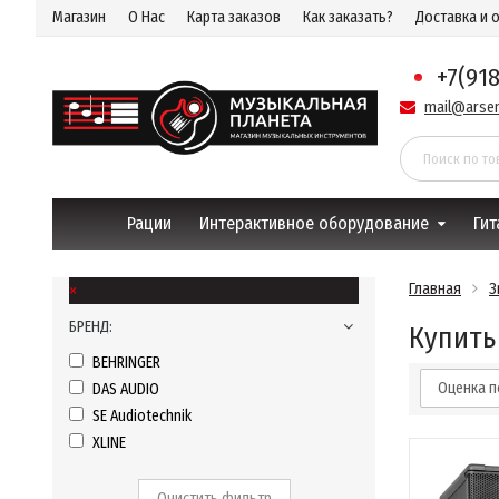
Магазин
О Нас
Карта заказов
Как заказать?
Доставка и 
+7(91
mail@arsen
Рации
Интерактивное оборудование
Гит
×
Главная
З
БРЕНД:
Купить
BEHRINGER
Оценка п
DAS AUDIO
SE Audiotechnik
XLINE
Очистить фильтр