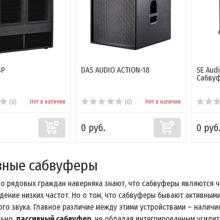
8P
DAS AUDIO ACTION-18
SE Aud
Cабвуф
Нет в наличии
Нет в наличии
(0)
(0)
0 руб.
0 руб
вные сабвуферы
о рядовых граждан наверняка знают, что сабвуферы являются ча
дение низких частот. Но о том, что сабвуферы бывают активным
го звука. Главное различие между этими устройствами – наличие
льно,
пассивный сабвуфер
, не обладая интегрированным усилит