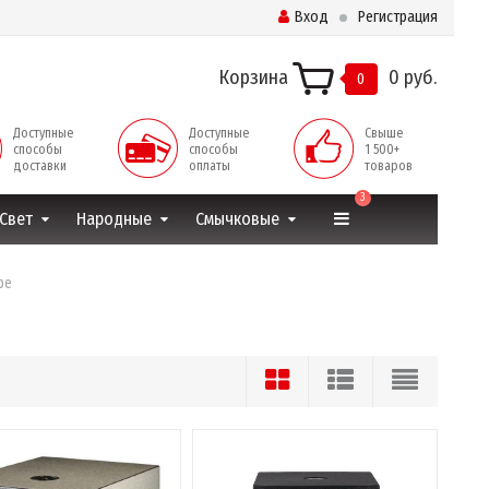
Вход
Регистрация
Корзина
0 руб.
0
Доступные
Доступные
Свыше
способы
способы
1 500+
доставки
оплаты
товаров
3
Свет
Народные
Смычковые
ре