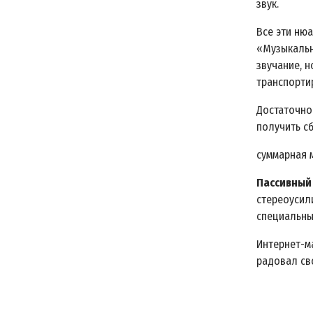
звук.
Все эти ню
«Музыкальн
звучание, 
транспорти
Достаточно
получить с
суммарная 
Пассивный
стереоусил
специальны
Интернет-м
радовал св