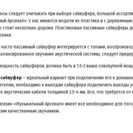
ансы следует учитывать при выборе сабвуфера, большой ассорти
ый Арсенал». У нас имеются модели из пластика и с деревянным
но стоит несколько дороже. Пластиковые пассивные сабвуферы де
ровке.
 часто пассивный сабвуфер интегрируется с топами, воспроизвод
балансированное звучание акустической системы, следует прид
мощность сабвуферов должна быть в 1.5-2 выше совокупной мощ
 сабвуфер
– идеальный вариант при подключении его к домашнем
ителем, необходимо к выходам сабвуфера подключить выходы у
е акустические кабели толщиной 2.5-
4 мм
. Все, что требуется о
агазин «Музыкальный Арсенал» имеет все необходимое для того
оим качественным звучанием.