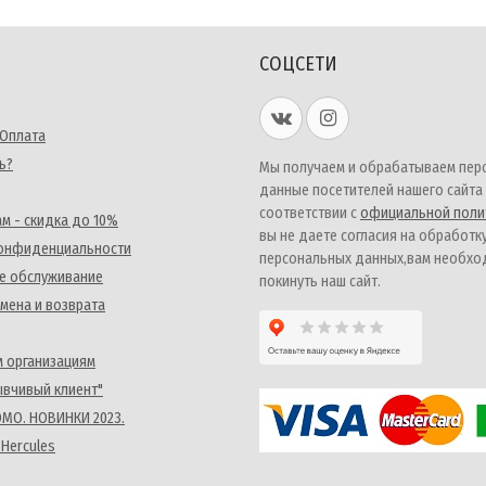
СОЦСЕТИ
 Оплата
ь?
Мы получаем и обрабатываем пер
данные посетителей нашего сайта
соответствии с
официальной поли
м - скидка до 10%
вы не даете согласия на обработк
конфиденциальности
персональных данных,вам необх
е обслуживание
покинуть наш сайт.
мена и возврата
 организациям
ывчивый клиент"
MO. НОВИНКИ 2023.
 Hercules