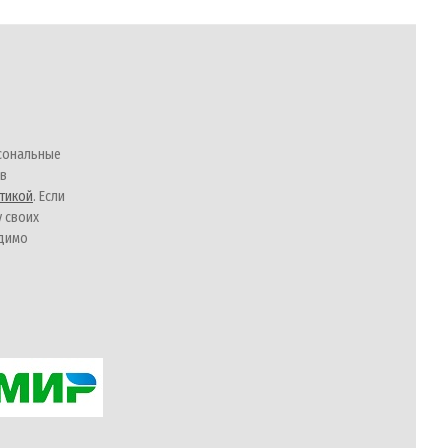
сональные
 в
тикой
. Если
у своих
одимо