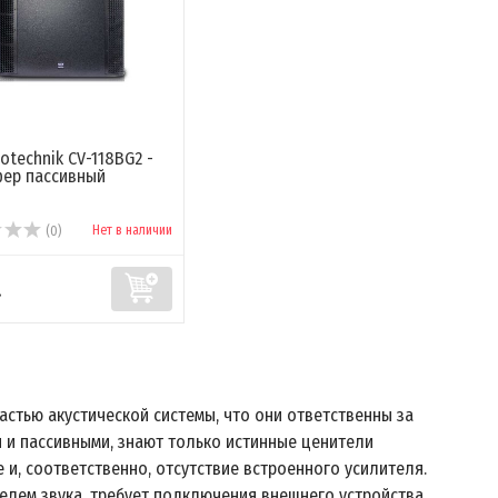
iotechnik CV-118BG2 -
ер пассивный
Нет в наличии
(0)
.
стью акустической системы, что они ответственны за
и и пассивными, знают только истинные ценители
 и, соответственно, отсутствие встроенного усилителя.
елем звука, требует подключения внешнего устройства.