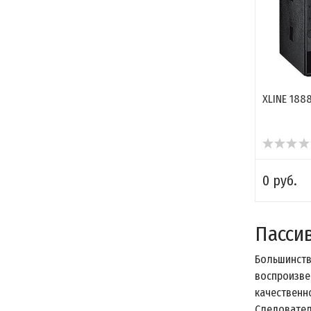
XLINE 188
0 руб.
Пасси
Большинств
воспроизве
качественно
Следовате