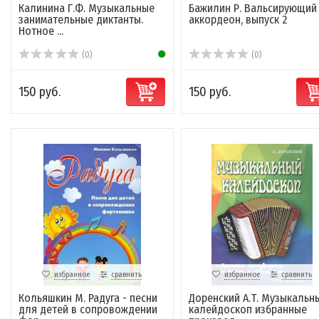
Калинина Г.Ф. Музыкальные
Бажилин Р. Вальсирующий
занимательные диктанты.
аккордеон, выпуск 2
Нотное ...
(0)
(0)
150 руб.
150 руб.
избранное
сравнить
избранное
сравнить
Кольяшкин М. Радуга - песни
Доренский А.Т. Музыкальн
для детей в сопровождении
калейдоскоп избранные