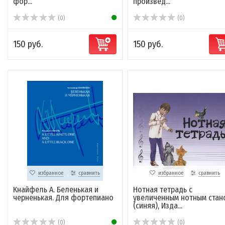
фор...
произвед...
(0)
(0)
150 руб.
150 руб.
избранное
сравнить
избранное
сравнить
Кнайфель А. Беленькая и
Нотная тетрадь с
черненькая. Для фортепиано
увеличенным нотным стан
(синяя), Изда...
(0)
(0)