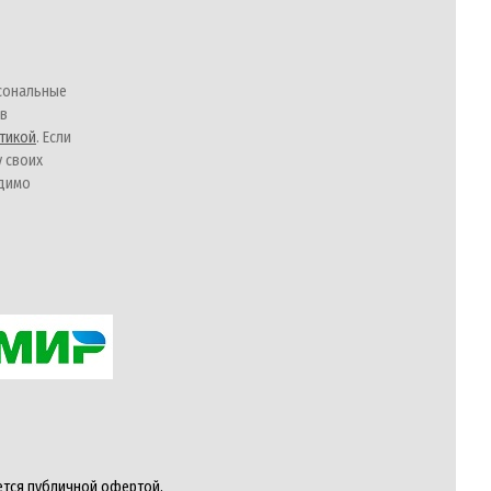
сональные
 в
тикой
. Если
у своих
одимо
ется публичной офертой,