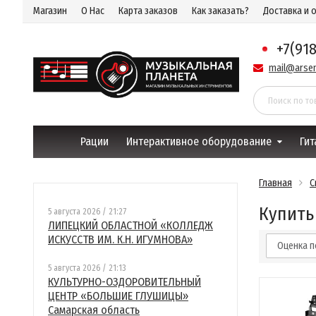
Магазин
О Нас
Карта заказов
Как заказать?
Доставка и 
+7(91
mail@arsen
Рации
Интерактивное оборудование
Гит
Главная
С
Купить
5 августа 2026 / 21:27
ЛИПЕЦКИЙ ОБЛАСТНОЙ «КОЛЛЕДЖ
ИСКУССТВ ИМ. К.Н. ИГУМНОВА»
Оценка п
5 августа 2026 / 21:13
КУЛЬТУРНО-ОЗДОРОВИТЕЛЬНЫЙ
ЦЕНТР «БОЛЬШИЕ ГЛУШИЦЫ»
Самарская область