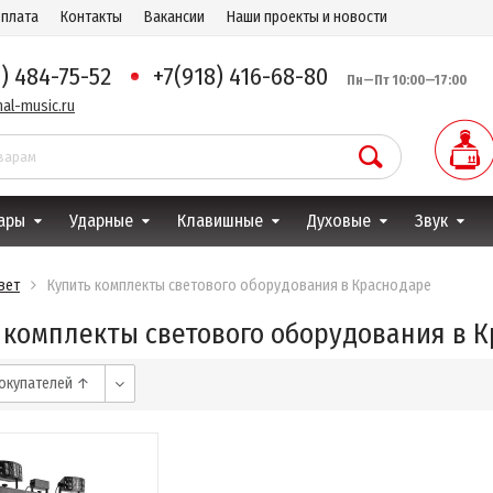
оплата
Контакты
Вакансии
Наши проекты и новости
8) 484-75-52
+7(918) 416-68-80
Пн—Пт 10:00—17:00
al-music.ru
ары
Ударные
Клавишные
Духовые
Звук
вет
Купить комплекты светового оборудования в Краснодаре
 комплекты светового оборудования в 
окупателей ↑