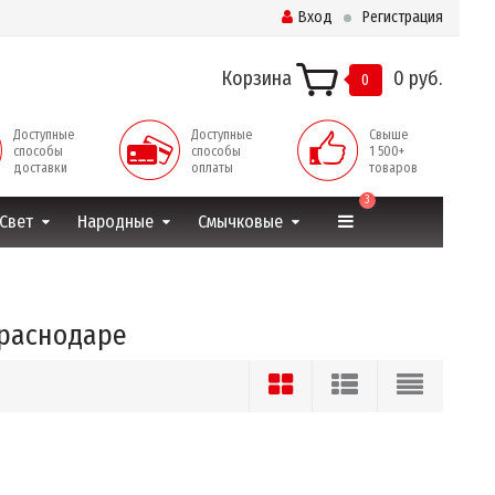
Вход
Регистрация
Корзина
0 руб.
0
Доступные
Доступные
Свыше
способы
способы
1 500+
доставки
оплаты
товаров
3
Свет
Народные
Смычковые
Краснодаре