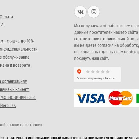
 Оплата
ь?
Мы получаем и обрабатываем пер
данные посетителей нашего сайта
соответствии с
официальной поли
м - скидка до 10%
вы не даете согласия на обработк
конфиденциальности
персональных данных,вам необх
е обслуживание
покинуть наш сайт.
мена и возврата
 организациям
ывчивый клиент"
MO. НОВИНКИ 2023.
 Hercules
ой ссылки на источник.
исключительно информационный характер и ни при каких условиях не явля