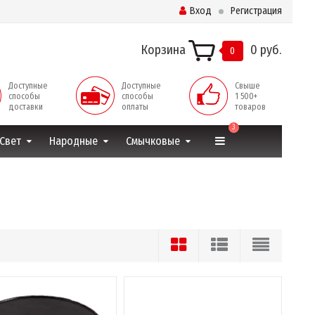
Вход
Регистрация
Корзина
0 руб.
0
Доступные
Доступные
Свыше
способы
способы
1 500+
доставки
оплаты
товаров
3
Свет
Народные
Смычковые