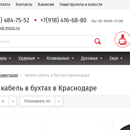
оплата
Контакты
Вакансии
Наши проекты и новости
8) 484-75-52
+7(918) 416-68-80
Пн—Пт 10:00—17:00
al-music.ru
ары
Ударные
Клавишные
Духовые
Звук
оммутация
Купить кабель в бухтах в Краснодаре
 кабель в бухтах в Краснодаре
е ↓
Показывать по: