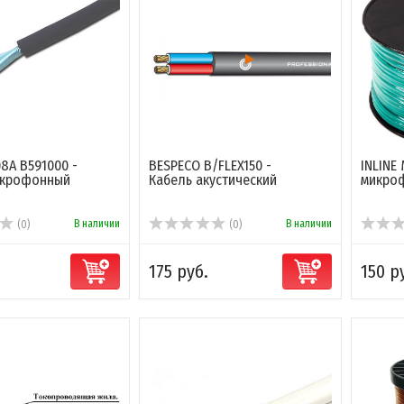
08A B591000 -
BESPECO B/FLEX150 -
INLINE
икрофонный
Кабель акустический
микро
В наличии
В наличии
(0)
(0)
175 руб.
150 р