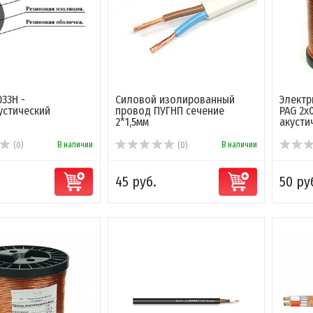
033H -
Силовой изолированный
Электр
устический
провод ПУГНП сечение
PAG 2x
2*1,5мм
акусти
В наличии
В наличии
(0)
(0)
45 руб.
50 ру