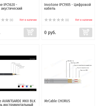
e IPC1620 -
Invotone IPC1905 - Цифровой
 акустический
кабель
Нет в наличии
Нет в наличии
(0)
(0)
.
0 руб.
e AVANTGARDE MKII BLK
MrCable CHORUS
ль инструментальный