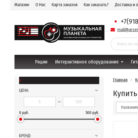
Магазин
О Нас
Карта заказов
Как заказать?
Доставка и 
+7(91
mail@arsen
Рации
Интерактивное оборудование
Гит
×
Главная
К
ЦЕНА:
Купить
—
Названи
0 руб.
500 руб.
БРЕНД: