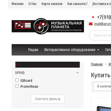
Магазин
О Нас
Карта заказов
Как заказать?
Доставка и 
+7(91
mail@arsen
Рации
Интерактивное оборудование
Гит
×
Главная
И
БРЕНД:
Купить
IQBoard
В налич
Promethean
Очистить фильтр