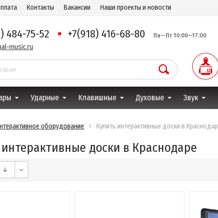
оплата
Контакты
Вакансии
Наши проекты и новости
8) 484-75-52
+7(918) 416-68-80
Пн—Пт 10:00—17:00
al-music.ru
ары
Ударные
Клавишные
Духовые
Звук
нтерактивное оборудование
Купить интерактивные доски в Краснода
 интерактивные доски в Краснодаре
е ↓