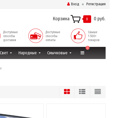
Вход
Регистрация
Корзина
0 руб.
0
Доступные
Доступные
Свыше
способы
способы
1 500+
доставки
оплаты
товаров
3
Свет
Народные
Смычковые
ре