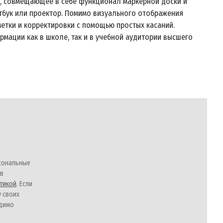
, совмещающее в себе функционал маркерной доски и
утбук или проектор. Помимо визуального отображения
етки и корректировки с помощью простых касаний.
мации как в школе, так и в учебной аудитории высшего
сональные
 в
тикой
. Если
у своих
одимо