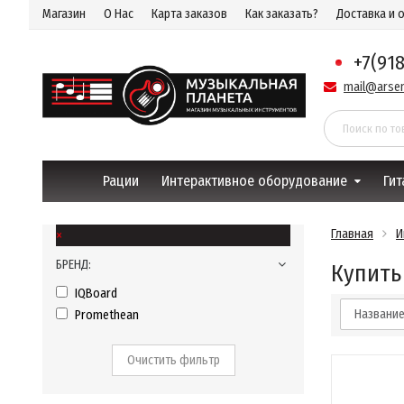
Магазин
О Нас
Карта заказов
Как заказать?
Доставка и 
+7(91
mail@arsen
Рации
Интерактивное оборудование
Гит
×
Главная
И
БРЕНД:
Купить
IQBoard
Названи
Promethean
Очистить фильтр