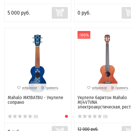
5 000 руб.
0 руб.
-100%
избранное
сравнить
избранное
сравнить
Mahalo MK1BATBU - Укулеле
Укулеле баритон Mahalo
сопрано
MJ4VTVNA
электроакустическая, рест.
(0)
(0)
12 000 руб.