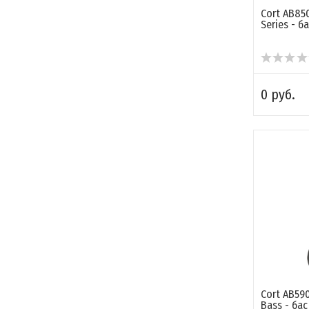
Cort AB85
Series - б
0 руб.
Cort AB59
Bass - бас