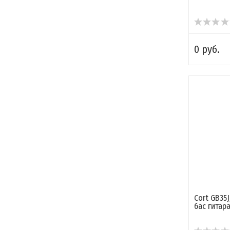
0 руб.
Cort GB35J
бас гитар