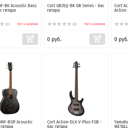
0F-BK Acoustic Bass
Cort GB35JJ-BK GB Series - бас
Cort A
ас гитара
гитара
Action 
Нет в наличии
Нет в наличии
(0)
(0)
0 руб.
0 руб
0MF-BOP Acoustic
Cort Action-DLX-V-Plus-FGB -
Yamaha
 гитара
бас гитара
METALL