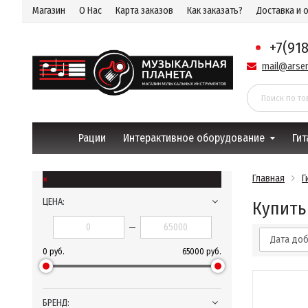
Магазин
О Нас
Карта заказов
Как заказать?
Доставка и 
+7(91
mail@arsen
Рации
Интерактивное оборудование
Гит
×
Главная
Г
ЦЕНА:
Купить
—
Дата до
0 руб.
65000 руб.
БРЕНД: