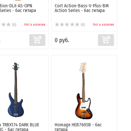
ction-DLX-AS-OPN
Cort Action-Bass-V-Plus-BM
Series - бас гитара
Action Series - бас гитара
Нет в наличии
Нет в наличии
(0)
(0)
.
0 руб.
 TRBX174 DARK BLUE
Homage HEB760SB - бас
IC - бас гитара
гитара