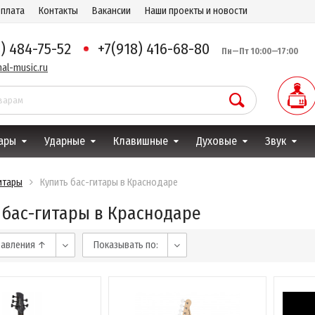
оплата
Контакты
Вакансии
Наши проекты и новости
8) 484-75-52
+7(918) 416-68-80
Пн—Пт 10:00—17:00
al-music.ru
ары
Ударные
Клавишные
Духовые
Звук
итары
Купить бас-гитары в Краснодаре
 бас-гитары в Краснодаре
бавления ↑
Показывать по: