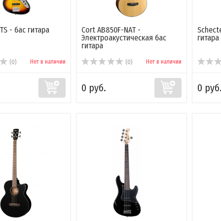
TS - бас гитара
Cort AB850F-NAT -
Schect
Электроакустическая бас
гитара
гитара
Нет в наличии
Нет в наличии
(0)
(0)
0 руб.
0 руб