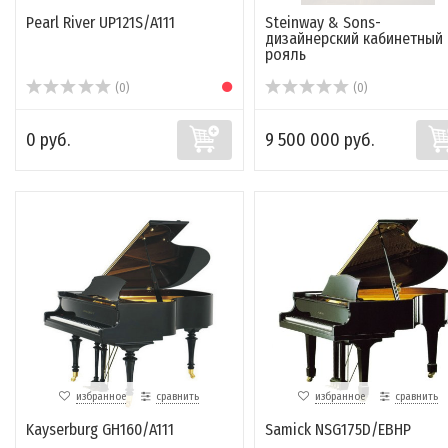
Pearl River UP121S/A111
Steinway & Sons-
дизайнерский кабинетный
рояль
(0)
(0)
0 руб.
9 500 000 руб.
избранное
сравнить
избранное
сравнить
Kayserburg GH160/A111
Samick NSG175D/EBHP