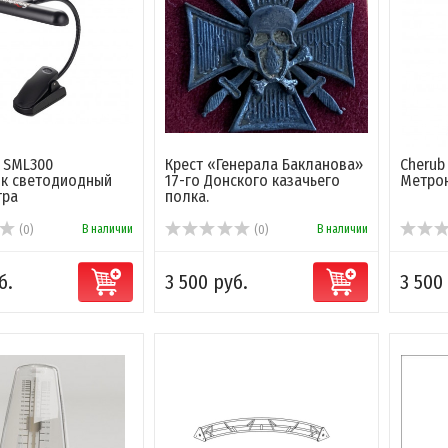
 SML300
Крест «Генерала Бакланова»
Cherub
ик светодиодный
17-го Донского казачьего
Метрон
тра
полка.
В наличии
В наличии
(0)
(0)
б.
3 500 руб.
3 500