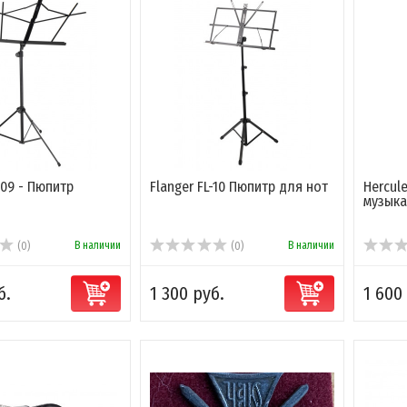
-09 - Пюпитр
Flanger FL-10 Пюпитр для нот
Hercul
музыка
В наличии
В наличии
(0)
(0)
б.
1 300 руб.
1 600