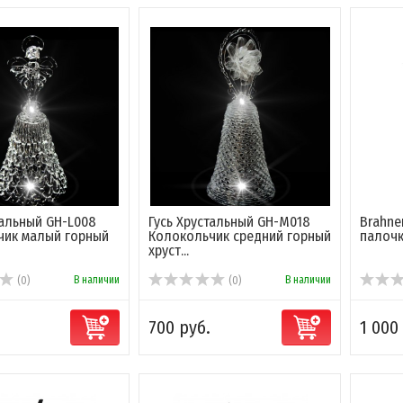
тальный GH-L008
Гусь Хрустальный GH-M018
Brahne
чик малый горный
Колокольчик средний горный
палоч
хруст...
В наличии
В наличии
(0)
(0)
700 руб.
1 000