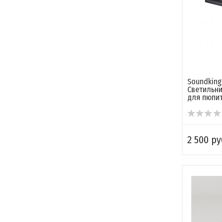
Soundking
Светильн
для пюпи
2 500 ру