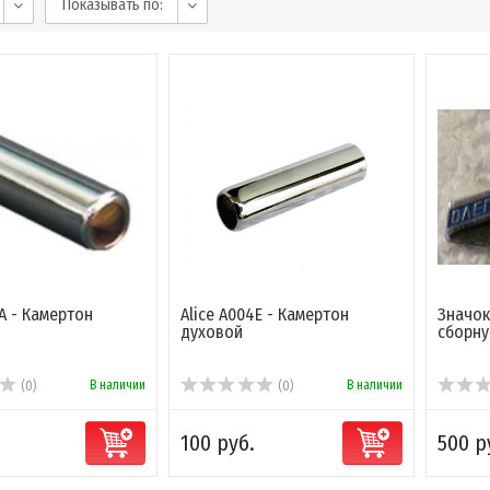
Показывать по:
4A - Камертон
Alice A004E - Камертон
Значок
духовой
сборну
В наличии
В наличии
(0)
(0)
100 руб.
500 р