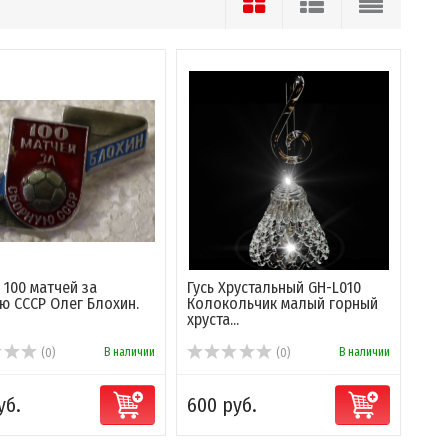
 100 матчей за
Гусь Хрустальный GH-L010
ю СССР Олег Блохин.
Колокольчик малый горный
хруста...
В наличии
В наличии
(0)
(0)
уб.
600 руб.