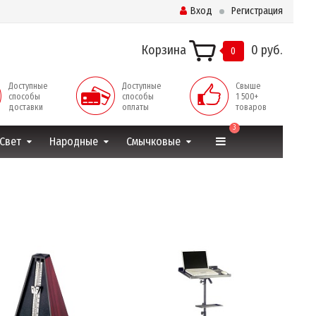
Вход
Регистрация
Корзина
0 руб.
0
Доступные
Доступные
Свыше
способы
способы
1 500+
доставки
оплаты
товаров
3
Свет
Народные
Смычковые