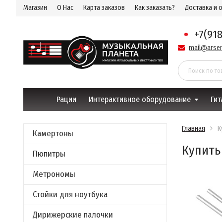
Магазин
О Нас
Карта заказов
Как заказать?
Доставка и 
+7(91
mail@arsen
Рации
Интерактивное оборудование
Гит
Главная
К
Камертоны
Купить
Пюпитры
Метрономы
Стойки для ноутбука
Дирижерские палочки