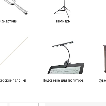
Камертоны
Пюпитры
ерские палочки
Подсветка для пюпитров
Суве