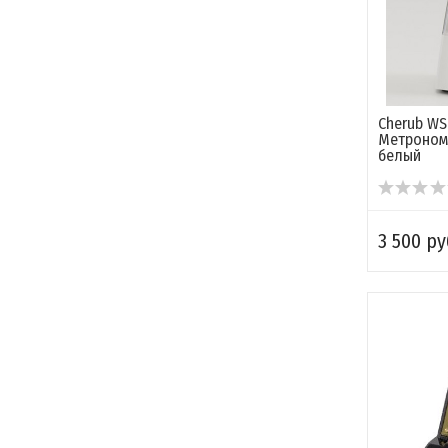
Cherub WS
Метроном 
белый
3 500 ру