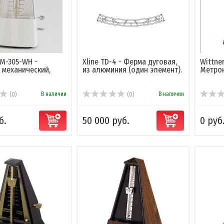
M-305-WH -
Xline TD-4 - Ферма дуговая,
Wittne
механический,
из алюминия (один элемент).
Метрон
В наличии
В наличии
(0)
(0)
б.
50 000 руб.
0 руб