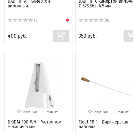
DADI TF-A - Камертон
DADI TF-C камертон вилоч
вилочный
C-523,3Hz, 4,5 мм
(0)
(0)
400 руб.
350 руб.
избранное
сравнить
избранное
сравнить
DKiDM-100-WH - Метроном
Fleet FB-1 - Дирижерская
механический
палочка