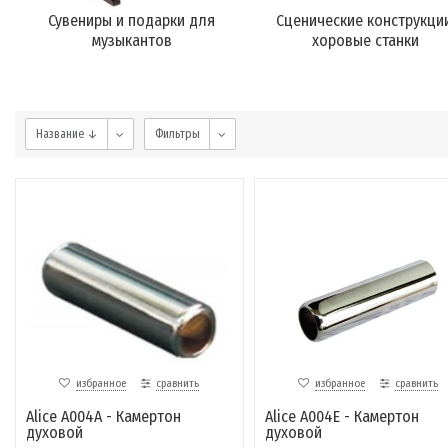
Сувениры и подарки для
Сценические конструкции
музыкантов
хоровые станки
Название ↓
Фильтры
избранное
сравнить
избранное
сравнить
Alice A004A - Камертон
Alice A004E - Камертон
духовой
духовой